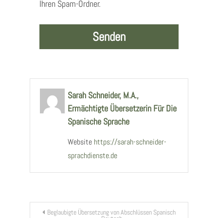
Ihren Spam-Ordner.
Sarah Schneider, M.A.,
Ermächtigte Übersetzerin Für Die
Spanische Sprache
Website
https://sarah-schneider-
sprachdienste.de
Beitragsnavigation
Beglaubigte Übersetzung von Abschlüssen Spanisch