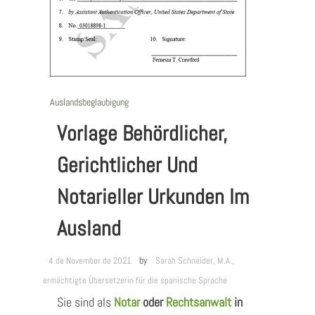
Auslandsbeglaubigung
Vorlage Behördlicher,
Gerichtlicher Und
Notarieller Urkunden Im
Ausland
by
4 de November de 2021
Sarah Schneider, M.A.,
ermächtigte Übersetzerin für die spanische Sprache
Sie sind als
Notar
oder
Rechtsanwalt
in