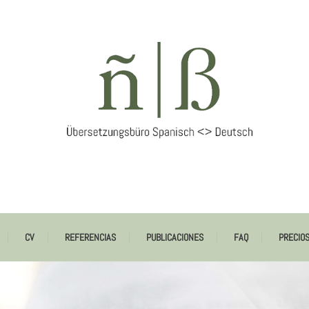
Sarah Schneide
CV
REFERENCIAS
PUBLICACIONES
FAQ
PRECIO
– Servicios 