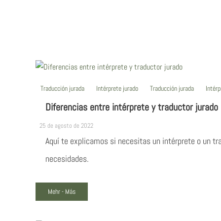
Traducción jurada
Intérprete jurado
Traducción jurada
Intérp
Diferencias entre intérprete y traductor jurado
25 de agosto de 2022
Aquí te explicamos si necesitas un intérprete o un t
necesidades.
Mehr - Más